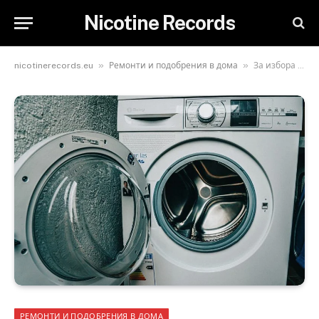
Nicotine Records
»
»
nicotinerecords.eu
Ремонти и подобрения в дома
За избора и монтажа на пералнята
РЕМОНТИ И ПОДОБРЕНИЯ В ДОМА