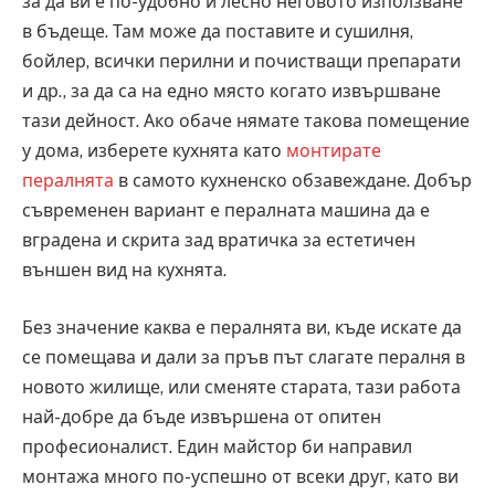
за да ви е по-удобно и лесно неговото използване
в бъдеще. Там може да поставите и сушилня,
бойлер, всички перилни и почистващи препарати
и др., за да са на едно място когато извършване
тази дейност. Ако обаче нямате такова помещение
у дома, изберете кухнята като
монтирате
пералнята
в самото кухненско обзавеждане. Добър
съвременен вариант е пералната машина да е
вградена и скрита зад вратичка за естетичен
външен вид на кухнята.
Без значение каква е пералнята ви, къде искате да
се помещава и дали за пръв път слагате пералня в
новото жилище, или сменяте старата, тази работа
най-добре да бъде извършена от опитен
професионалист. Един майстор би направил
монтажа много по-успешно от всеки друг, като ви