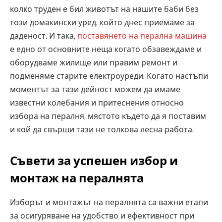
колко труден е бил животът на нашите баби без
този домакински уред, който днес приемаме за
даденост. И така,
поставянето на перална машина
е едно от основните неща когато обзавеждаме и
оборудваме жилище или правим ремонт и
подменяме старите електроуреди. Когато настъпи
моментът за тази дейност можем да имаме
известни колебания и притеснения относно
избора на пералня, мястото където да я поставим
и кой да свърши тази не толкова лесна работа.
Съвети за успешен избор и
монтаж на пералнята
Изборът и монтажът на пералнята са важни етапи
за осигуряване на удобство и ефективност при