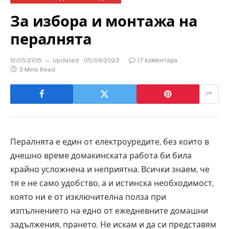
За избора и монтажа на
пералнята
12/05/2015
Updated:
05/09/2023
17 коментара
3 Mins Read
Пералнята е един от електроуредите, без които в
днешно време домакинската работа би била
крайно усложнена и неприятна. Всички знаем, че
тя е не само удобство, а и истинска необходимост,
която ни е от изключителна полза при
изпълнението на едно от ежедневните домашни
задължения, прането. Не искам и да си представям