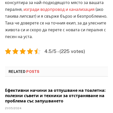
консултира за най-подходящото място за вашата
пералня,
изгради водопровод и канализация
(ако
такива липсват) и я свърже бързо и безпроблемно.
Така че доверете се на точния екип, за да улесните
живота си и скоро да перете с новата си пералня с
песен на уста.
4.5/5 - (225 votes)
RELATED
POSTS
Ефективни начини за отпушване на тоалетна:
полезни съвети и техники за отстраняване на
проблема със запушването
21/05/2024