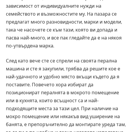
зависимост от индивидуалните нужди на
семейството и възможностите му. На пазара се
предлагат много разновидности, марки и модели,
така че насочете се към тази, която ви допада и
пасва най-много, и все пак гледайте да е на някоя
по-утвърдена марка.
След като вече сте се спрели на своята перална
машина и сте я закупили, трябва да решите кое е
най-удачното и удобно място вкъщи където да я
поставите. Повечето хора избират да
позиционират пералнята в мокрото помещение
или в кухнята, които всъщност са и най-
подходящите места за тази цел. При наличие на
мокро помещение или някакъв вид уширение на
банята, е препоръчително да монтирате уреда там,