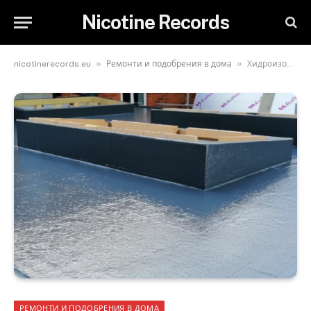
Nicotine Records
»
»
nicotinerecords.eu
Ремонти и подобрения в дома
Хидроизолация на панелка в Бургас – Как да изберете правилния материал за вашата сграда
РЕМОНТИ И ПОДОБРЕНИЯ В ДОМА