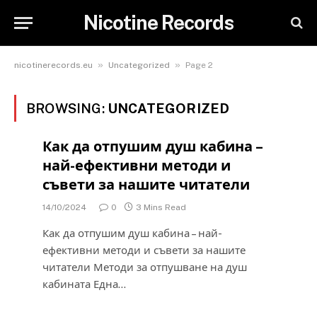
Nicotine Records
»
»
nicotinerecords.eu
Uncategorized
Page 2
BROWSING:
UNCATEGORIZED
Как да отпушим душ кабина –
най-ефективни методи и
съвети за нашите читатели
14/10/2024
0
3 Mins Read
Как да отпушим душ кабина – най-
ефективни методи и съвети за нашите
читатели Методи за отпушване на душ
кабината Една…