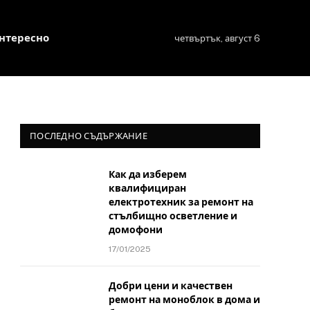
нтересно
четвъртък, август 6
ПОСЛЕДНО СЪДЪРЖАНИЕ
Как да изберем
квалифициран
електротехник за ремонт на
стълбищно осветление и
домофони
17/01/2025
Добри цени и качествен
ремонт на моноблок в дома и