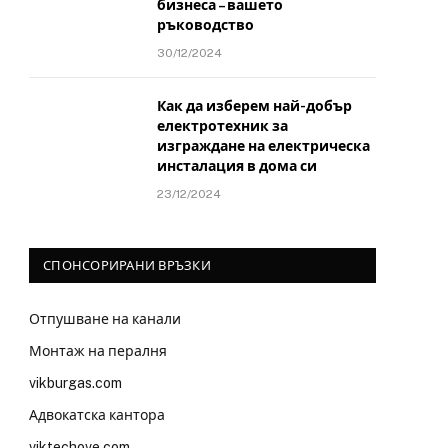
бизнеса – вашето
ръководство
30/12/2024
Как да изберем най-добър
електротехник за
изграждане на електрическа
инсталация в дома си
23/12/2024
СПОНСОРИРАНИ ВРЪЗКИ
Отпушване на канали
Монтаж на пералня
vikburgas.com
Адвокатска кантора
viktechove.com