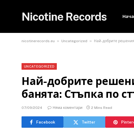
Nicotine Records
Нача
»
»
nicotinerecords.eu
Uncategorized
Най-добрите решения 
UNCATEGORIZED
Най-добрите решени
банята: Стъпка по с
07/09/2024
Няма коментари
2 Mins Read
Facebook
Twitter
Pinter