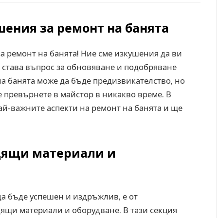
шения за ремонт на банята
а ремонт на банята! Ние сме изкушения да ви
 става въпрос за обновяване и подобряване
на банята може да бъде предизвикателство, но
е превърнете в майстор в никакво време. В
й-важните аспекти на ремонт на банята и ще
одящи материали и
да бъде успешен и издръжлив, е от
ящи материали и оборудване. В тази секция