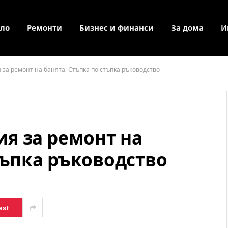
ло
Ремонти
Бизнес и финанси
За дома
И
за ремонт на банята: Стъпка по стъпка ръководство
я за ремонт на
тъпка ръководство
est