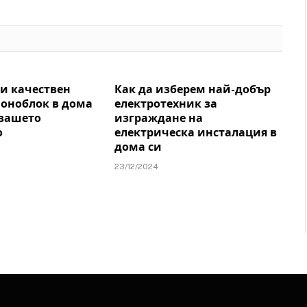
и качествен
Как да изберем най-добър
моноблок в дома
електротехник за
 вашето
изграждане на
о
електрическа инсталация в
дома си
23/12/2024