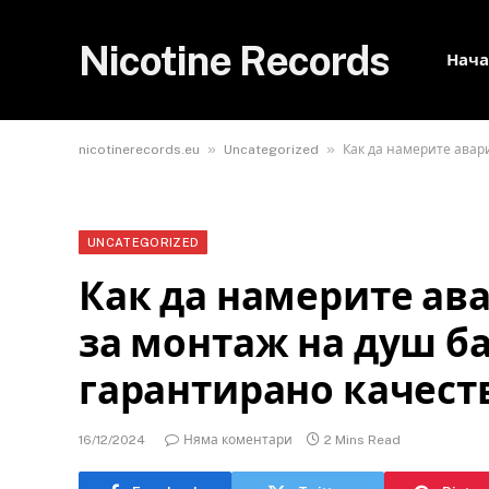
Nicotine Records
Нача
»
»
nicotinerecords.eu
Uncategorized
Как да намерите авар
UNCATEGORIZED
Как да намерите ав
за монтаж на душ ба
гарантирано качест
16/12/2024
Няма коментари
2 Mins Read