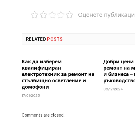
Оценете публикаци
RELATED
POSTS
Как да изберем
Добри цени 
квалифициран
ремонт на 
електротехник за ремонт на
и бизнеса –
стълбищно осветление и
ръководств
домофони
30/12/2024
17/01/2025
Comments are closed.