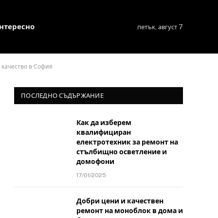
нтересно
петък, август 7
 качество в София
ПОСЛЕДНО СЪДЪРЖАНИЕ
Как да изберем
квалифициран
електротехник за ремонт на
стълбищно осветление и
домофони
17/01/2025
Добри цени и качествен
ремонт на моноблок в дома и