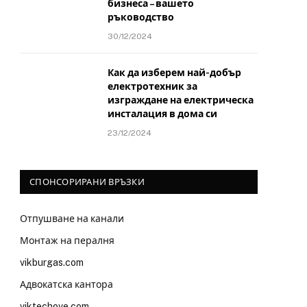
бизнеса – вашето
ръководство
30/12/2024
Как да изберем най-добър
електротехник за
изграждане на електрическа
инсталация в дома си
23/12/2024
СПОНСОРИРАНИ ВРЪЗКИ
Отпушване на канали
Монтаж на пералня
vikburgas.com
Адвокатска кантора
viktechove.com