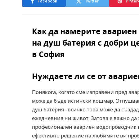
Facebook
Twitter
Pinter
Как да намерите авариен
на душ батерия с добри ц
в София
Нуждаете ли се от авари
Понякога, когато сме изправени пред ава
може да бъде истински кошмар. Отпушван
душ батерия – всичко това може да създа
ежедневния ни живот. Затова е важно да 
професионален авариен водопроводчик в 
ефективно решение на любимите ви проб