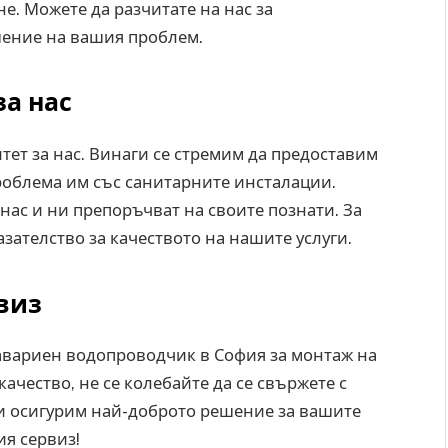
. Можете да разчитате на нас за
шение на вашия проблем.
за нас
ет за нас. Винаги се стремим да предоставим
роблема им със санитарните инсталации.
ас и ни препоръчват на своите познати. За
зателство за качеството на нашите услуги.
виз
авариен водопроводчик в София за монтаж на
ачество, не се колебайте да се свържете с
 ви осигурим най-доброто решение за вашите
я сервиз!