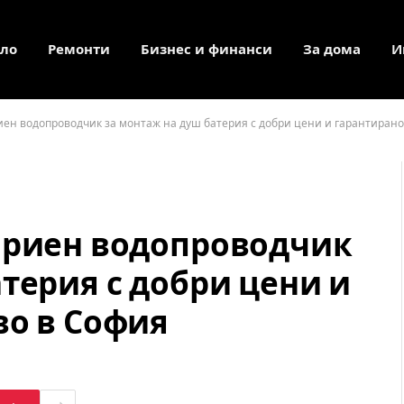
ло
Ремонти
Бизнес и финанси
За дома
И
иен водопроводчик за монтаж на душ батерия с добри цени и гарантирано
ариен водопроводчик
терия с добри цени и
во в София