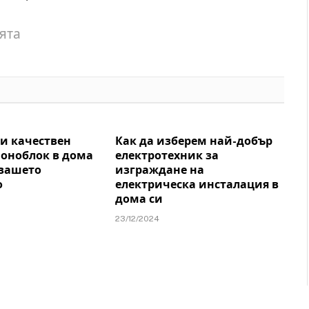
ята
и качествен
Как да изберем най-добър
моноблок в дома
електротехник за
 вашето
изграждане на
о
електрическа инсталация в
дома си
23/12/2024