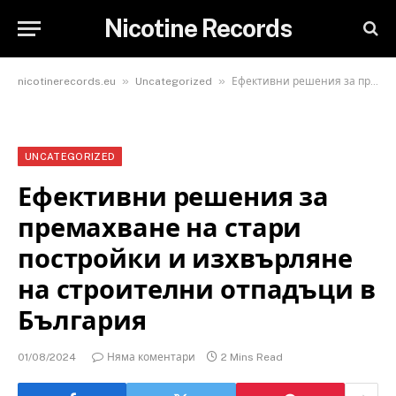
Nicotine Records
»
»
nicotinerecords.eu
Uncategorized
Ефективни решения за премахване на стари постройки и изхвърляне на строителни отпадъци в България
UNCATEGORIZED
Ефективни решения за
премахване на стари
постройки и изхвърляне
на строителни отпадъци в
България
01/08/2024
Няма коментари
2 Mins Read